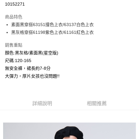
超商取貨付款
10152271
LINE Pay
商品特色
Apple Pay
素面黑穿搭63151撞色上衣/63137白色上衣
黑灰格穿搭61198紫色上衣/61161紅色上衣
Google Pay
銷售重點
ATM付款
顏色:黑灰格/素面黑(星空版)
尺碼:120-165
運送方式
無安全褲，裙長約7-8分
全家付款取貨
大彈力，厚片女孩也沒問題!!
每筆NT$80，滿NT$2,000(含以上)免運費
付款後全家取貨
每筆NT$80，滿NT$2,000(含以上)免運費
詳細說明
相關推薦
7-11付款取貨
每筆NT$80，滿NT$2,000(含以上)免運費
付款後7-11取貨