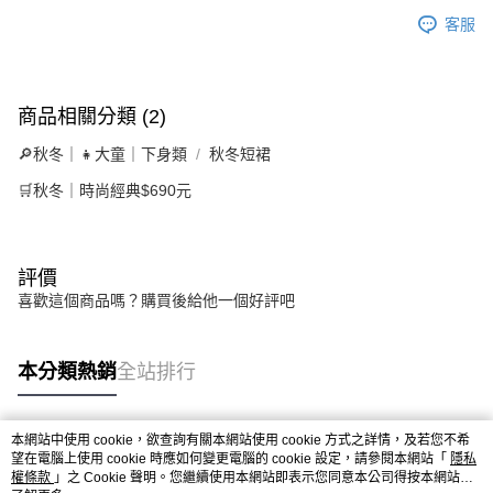
客服
商品相關分類 (2)
🔎秋冬｜👧大童｜下身類
秋冬短裙
🛒秋冬｜時尚經典$690元
評價
喜歡這個商品嗎？購買後給他一個好評吧
本分類熱銷
全站排行
本網站中使用 cookie，欲查詢有關本網站使用 cookie 方式之詳情，及若您不希
熱門標籤
望在電腦上使用 cookie 時應如何變更電腦的 cookie 設定，請參閱本網站「
隱私
權條款
」之 Cookie 聲明。您繼續使用本網站即表示您同意本公司得按本網站使