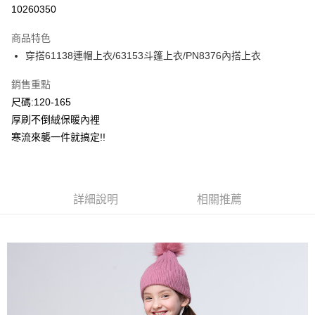
超商取貨付款
10260350
LINE Pay
商品特色
Apple Pay
穿搭61138連帽上衣/63153斗篷上衣/PN8376內搭上衣
Google Pay
銷售重點
尺碼:120-165
ATM付款
厚刷不倒絨保暖內裡
寒流來襲一件就搞定!!
運送方式
全家付款取貨
每筆NT$80，滿NT$2,000(含以上)免運費
詳細說明
相關推薦
付款後全家取貨
每筆NT$80，滿NT$2,000(含以上)免運費
7-11付款取貨
每筆NT$80，滿NT$2,000(含以上)免運費
付款後7-11取貨