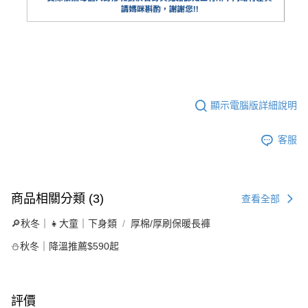
顯示電腦版詳細說明
客服
商品相關分類 (3)
查看全部
🔎秋冬｜👧大童｜下身類
厚棉/厚刷保暖長褲
⛄秋冬｜降溫推薦$590起
評價