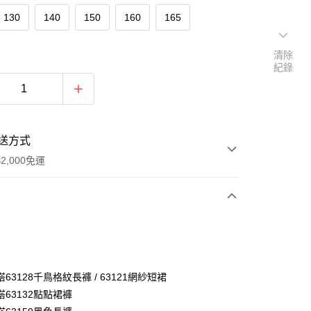
130
140
150
160
165
清除
紀錄
送方式
2,000免運
次付款
付款
63128千鳥格紋長褲 / 63121網紗短裙
63132點點裙褲