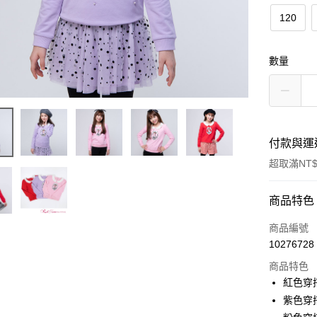
120
數量
付款與運
超取滿NT$
付款方式
商品特色
信用卡一
商品編號
10276728
超商取貨
商品特色
LINE Pay
紅色穿搭
紫色穿搭
Apple Pay