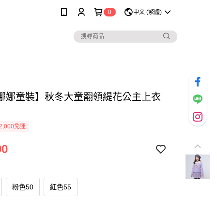
0
中文 (繁體)
娜娜童裝】秋冬大童翻領緹花公主上衣
2,000免運
90
粉色50
紅色55