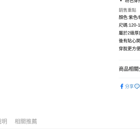
粉色穿搭
Google Pa
銷售重點
顏色:紫色
ATM付款
尺碼:120-
屬於2級厚
運送方式
後有貼心
穿脫更方
全家付款
每筆NT$8
商品相關分
付款後全
每筆NT$8
🔎秋冬｜
分享
7-11付款
⛄秋冬大
每筆NT$8
付款後7-1
每筆NT$8
說明
相關推薦
宅配
每筆NT$8