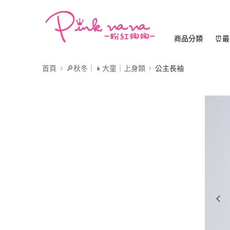
商品分類
⏰最
首頁
🔎秋冬｜👧大童｜上身類
公主長袖