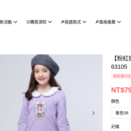
新活動
🛒購買須知
🔎挑選款式
🔎風格推薦
【粉紅
63105
超取滿NT$
NT$7
顏色
紫色38
尺碼