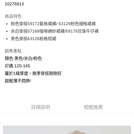
超商取貨付款
10276813
LINE Pay
商品特色
Apple Pay
粉色穿搭59172藍格裙褲/ 63129粉色細格裙褲
米白穿搭57168咖啡網紗裙褲/59176珍珠牛仔褲
Google Pay
黑色穿搭63126粉格短裙
ATM付款
銷售重點
顏色:黑色/米白/粉色
運送方式
尺碼:120-165
全家付款取貨
屬於1級厚度，換季穿搭剛剛好
每筆NT$80，滿NT$2,000(含以上)免運費
超輕薄不悶熱!
付款後全家取貨
每筆NT$80，滿NT$2,000(含以上)免運費
7-11付款取貨
詳細說明
相關推薦
每筆NT$80，滿NT$2,000(含以上)免運費
付款後7-11取貨