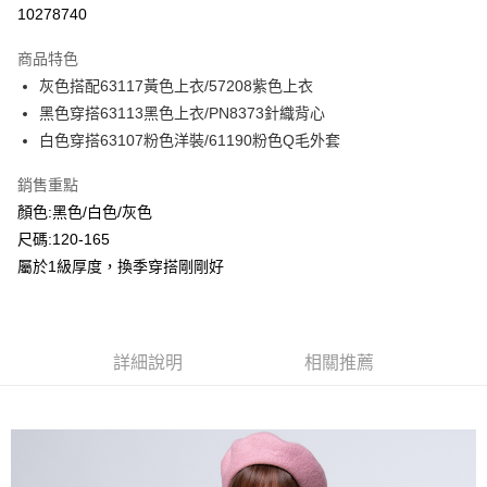
超商取貨付款
10278740
LINE Pay
商品特色
Apple Pay
灰色搭配63117黃色上衣/57208紫色上衣
黑色穿搭63113黑色上衣/PN8373針織背心
Google Pay
白色穿搭63107粉色洋裝/61190粉色Q毛外套
ATM付款
銷售重點
顏色:黑色/白色/灰色
運送方式
尺碼:120-165
全家付款取貨
屬於1級厚度，換季穿搭剛剛好
每筆NT$80，滿NT$2,000(含以上)免運費
付款後全家取貨
每筆NT$80，滿NT$2,000(含以上)免運費
詳細說明
相關推薦
7-11付款取貨
每筆NT$80，滿NT$2,000(含以上)免運費
付款後7-11取貨