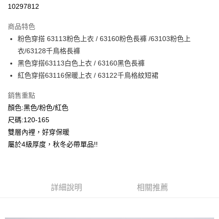
超商取貨付款
10297812
LINE Pay
商品特色
Apple Pay
粉色穿搭 63113粉色上衣 / 63160粉色長褲 /63103粉色上
衣/63128千鳥格長褲
Google Pay
黑色穿搭63113白色上衣 / 63160黑色長褲
ATM付款
紅色穿搭63116保暖上衣 / 63122千鳥格紋短裙
銷售重點
運送方式
顏色:黑色/粉色/紅色
全家付款取貨
尺碼:120-165
每筆NT$80，滿NT$2,000(含以上)免運費
雙層內裡，好穿保暖
付款後全家取貨
屬於4級厚度，秋冬必帶單品!!
每筆NT$80，滿NT$2,000(含以上)免運費
7-11付款取貨
詳細說明
相關推薦
每筆NT$80，滿NT$2,000(含以上)免運費
付款後7-11取貨