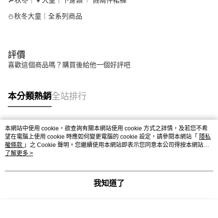
🔎秋冬｜👧大童｜下身類
假兩件裙褲
⛄秋冬大童｜全系列商品
評價
喜歡這個商品嗎？購買後給他一個好評吧
本分類熱銷
全站排行
本網站中使用 cookie，欲查詢有關本網站使用 cookie 方式之詳情，及若您不希
熱門標籤
望在電腦上使用 cookie 時應如何變更電腦的 cookie 設定，請參閱本網站「
隱私
權條款
」之 Cookie 聲明。您繼續使用本網站即表示您同意本公司得按本網站使
用條款之 Cookie 聲明使用 cookie。
了解更多 >
我知道了