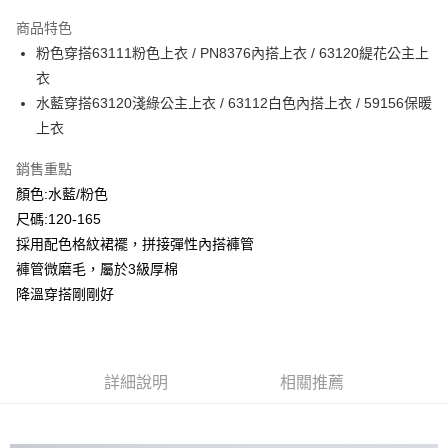
LINE Pay
商品特色
Apple Pay
粉色穿搭63111粉色上衣 / PN8376內搭上衣 / 63120緹花公主上
衣
Google Pay
水藍穿搭63120淺綠公主上衣 / 63112白色內搭上衣 / 59156保暖
ATM付款
上衣
銷售重點
運送方式
顏色:水藍/粉色
全家付款取貨
尺碼:120-165
每筆NT$80，滿NT$2,000(含以上)免運費
採用配色格紋裙襬，拼接彈性內搭褲管
付款後全家取貨
褲管微磨毛，屬於3級厚棉
降溫穿搭剛剛好
每筆NT$80，滿NT$2,000(含以上)免運費
7-11付款取貨
每筆NT$80，滿NT$2,000(含以上)免運費
詳細說明
相關推薦
付款後7-11取貨
每筆NT$80，滿NT$2,000(含以上)免運費