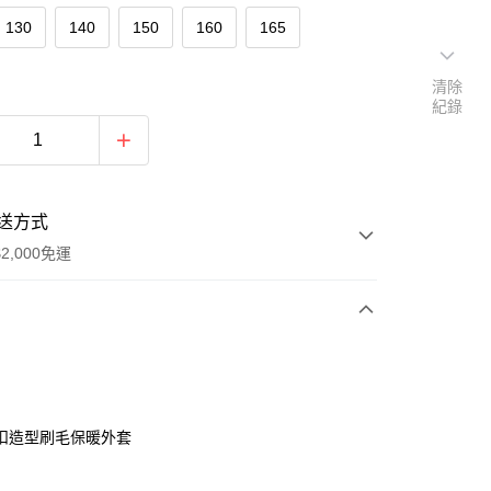
130
140
150
160
165
清除
紀錄
送方式
2,000免運
次付款
付款
扣造型刷毛保暖外套