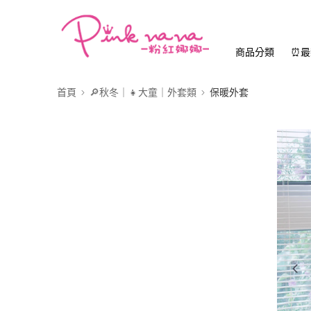
商品分類
⏰最
首頁
🔎秋冬｜👧大童｜外套類
保暖外套