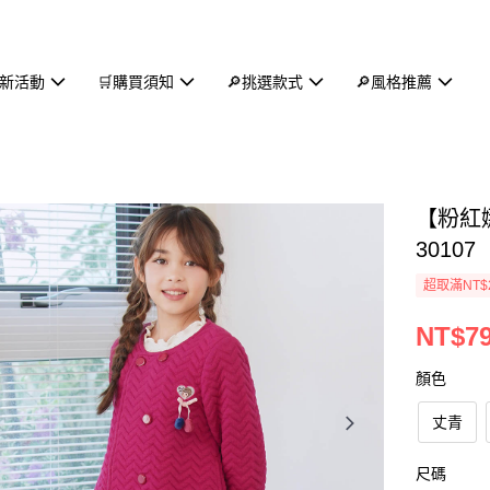
新活動
🛒購買須知
🔎挑選款式
🔎風格推薦
【粉紅
30107
超取滿NT$
NT$7
顏色
丈青
尺碼