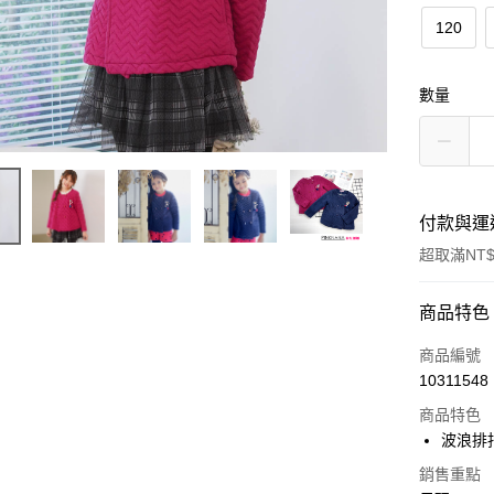
120
數量
付款與運
超取滿NT$
付款方式
商品特色
信用卡一
商品編號
10311548
超商取貨
商品特色
LINE Pay
波浪排
Apple Pay
銷售重點