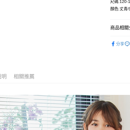
尺碼:120-
Google Pa
顏色:丈青
ATM付款
商品相關分
運送方式
🔎秋冬｜
分享
全家付款
⛄秋冬｜降
每筆NT$8
⛄秋冬大
付款後全
每筆NT$8
說明
相關推薦
7-11付款
每筆NT$8
付款後7-1
每筆NT$8
宅配
每筆NT$8