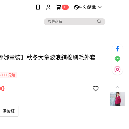
0
中文 (繁體)
娜娜童裝】秋冬大童波浪鋪棉刷毛外套
2,000免運
90
深紫紅