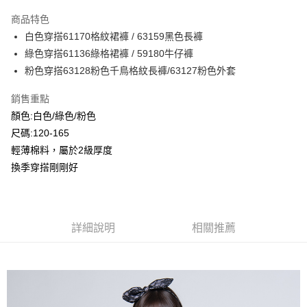
LINE Pay
商品特色
Apple Pay
白色穿搭61170格紋裙褲 / 63159黑色長褲
綠色穿搭61136綠格裙褲 / 59180牛仔褲
Google Pay
粉色穿搭63128粉色千鳥格紋長褲/63127粉色外套
ATM付款
銷售重點
顏色:白色/綠色/粉色
運送方式
尺碼:120-165
全家付款取貨
輕薄棉料，屬於2級厚度
每筆NT$80，滿NT$2,000(含以上)免運費
換季穿搭剛剛好
付款後全家取貨
每筆NT$80，滿NT$2,000(含以上)免運費
7-11付款取貨
詳細說明
相關推薦
每筆NT$80，滿NT$2,000(含以上)免運費
付款後7-11取貨
每筆NT$80，滿NT$2,000(含以上)免運費