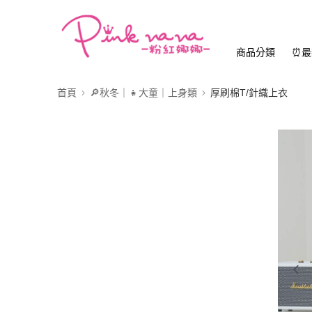
商品分類
⏰最
首頁
🔎秋冬｜👧大童｜上身類
厚刷棉T/針織上衣