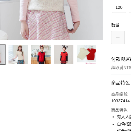
120
數量
付款與運
超取滿NT$
付款方式
商品特色
信用卡一
商品編號
10337414
超商取貨
商品特色
LINE Pay
有大人
白色搭配
Apple Pay