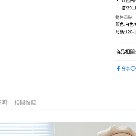
紅色搭配
Google Pa
搭/39
ATM付款
銷售重點
顏色:白色
尺碼:120-
運送方式
全家付款
商品相關分
每筆NT$8
🔎秋冬｜
付款後全
分享
⛄秋冬｜降
每筆NT$8
⛄秋冬大
7-11付款
每筆NT$8
說明
相關推薦
付款後7-1
每筆NT$8
宅配
每筆NT$8