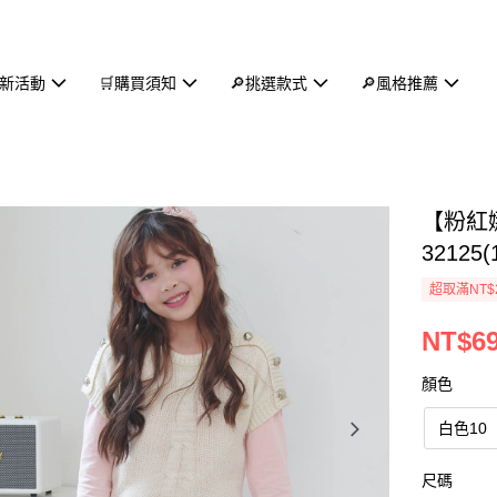
新活動
🛒購買須知
🔎挑選款式
🔎風格推薦
【粉紅
32125(
超取滿NT$
NT$6
顏色
白色10
尺碼