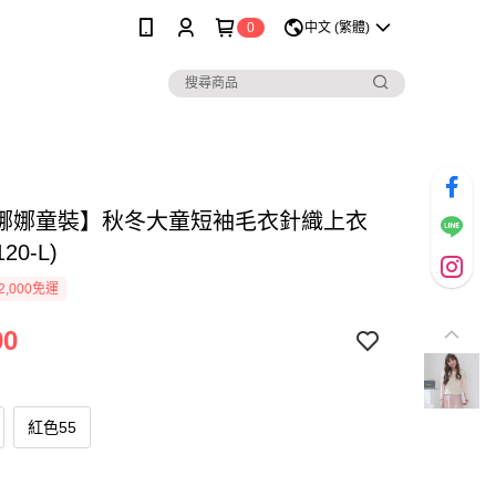
0
中文 (繁體)
娜娜童裝】秋冬大童短袖毛衣針織上衣
120-L)
2,000免運
90
紅色55