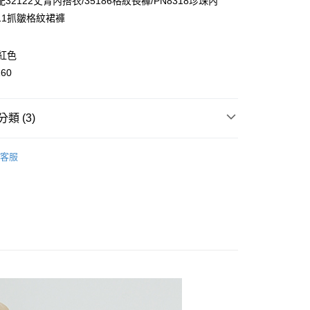
32122丈青內搭衣/35186格紋長褲/PN8318珍珠內
y
111抓皺格紋裙褲
/紅色
160
取貨
類 (3)
0，滿NT$2,000(含以上)免運費
👧大童｜上身類
厚刷棉T/針織上衣
家取貨
客服
溫推薦$590起
0，滿NT$2,000(含以上)免運費
童｜全系列商品
取貨
0，滿NT$2,000(含以上)免運費
1取貨
0，滿NT$2,000(含以上)免運費
0，滿NT$2,000(含以上)免運費