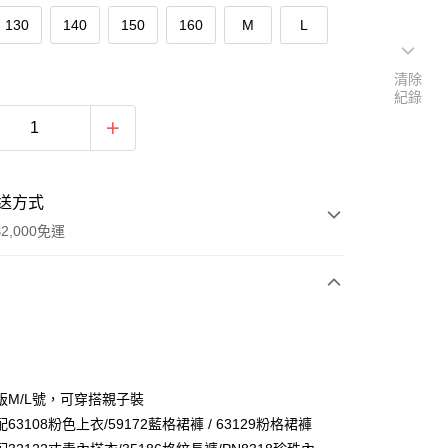
130
140
150
160
M
L
清除
紀錄
送方式
2,000免運
次付款
付款
版M/L號，可穿搭親子裝
63108粉色上衣/59172藍格裙褲 / 63129粉格裙褲