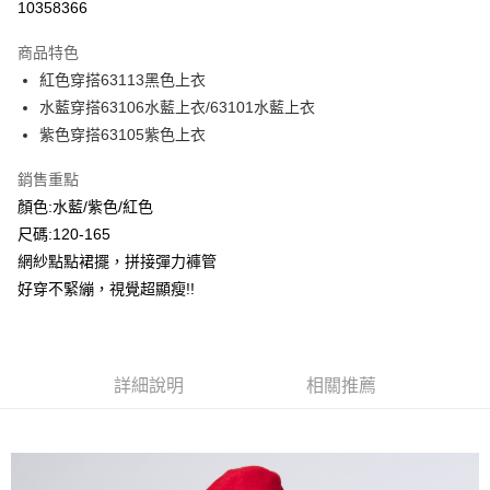
10358366
LINE Pay
商品特色
Apple Pay
紅色穿搭63113黑色上衣
水藍穿搭63106水藍上衣/63101水藍上衣
Google Pay
紫色穿搭63105紫色上衣
ATM付款
銷售重點
顏色:水藍/紫色/紅色
運送方式
尺碼:120-165
全家付款取貨
網紗點點裙擺，拼接彈力褲管
每筆NT$80，滿NT$2,000(含以上)免運費
好穿不緊繃，視覺超顯瘦!!
付款後全家取貨
每筆NT$80，滿NT$2,000(含以上)免運費
7-11付款取貨
詳細說明
相關推薦
每筆NT$80，滿NT$2,000(含以上)免運費
付款後7-11取貨
每筆NT$80，滿NT$2,000(含以上)免運費