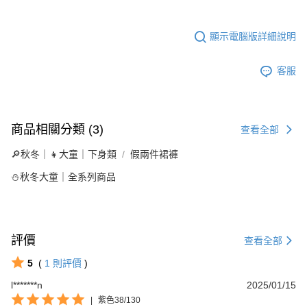
顯示電腦版詳細說明
客服
商品相關分類 (3)
查看全部
🔎秋冬｜👧大童｜下身類
假兩件裙褲
⛄秋冬大童｜全系列商品
評價
查看全部
5
(
1
則評價
)
l*******n
2025/01/15
|
紫色38/130