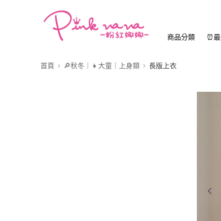
商品分類
⏰最
首頁
🔎秋冬｜👧大童｜上身類
長版上衣