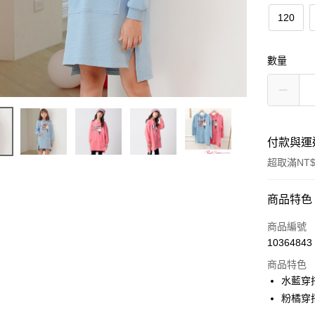
120
數量
付款與運
超取滿NT$
付款方式
商品特色
信用卡一
商品編號
10364843
超商取貨
商品特色
LINE Pay
水藍穿搭
粉橘穿搭
Apple Pay