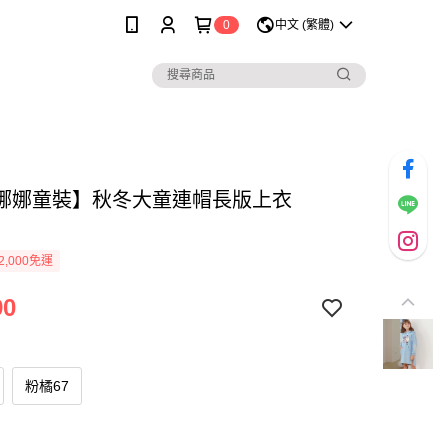
0
中文 (繁體)
娜娜童裝】秋冬大童連帽長版上衣
2,000免運
90
粉橘67