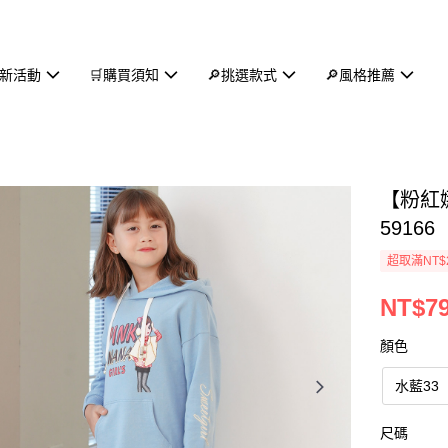
新活動
🛒購買須知
🔎挑選款式
🔎風格推薦
【粉紅
59166
超取滿NT$
NT$7
顏色
水藍33
尺碼