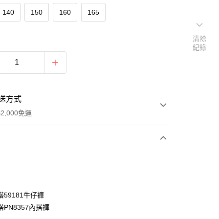
140
150
160
165
清除
紀錄
送方式
2,000免運
次付款
付款
59181牛仔褲
PN8357內搭褲