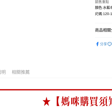
銷售重點
Google Pa
顏色:水藍
尺碼:120-
ATM付款
商品相關分
運送方式
全家付款
🔎秋冬｜
分享
每筆NT$8
⛄秋冬大
付款後全
每筆NT$8
7-11付款
說明
相關推薦
每筆NT$8
付款後7-1
每筆NT$8
宅配
每筆NT$8