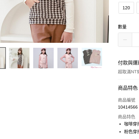
120
數量
付款與運
超取滿NT$
付款方式
商品特色
信用卡一
商品編號
10414566
超商取貨
商品特色
LINE Pay
咖啡穿搭
粉色穿搭
Apple Pay