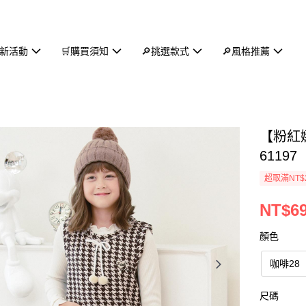
新活動
🛒購買須知
🔎挑選款式
🔎風格推薦
【粉紅
61197
超取滿NT$
NT$6
顏色
咖啡28
尺碼