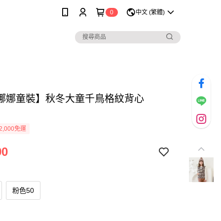
0
中文 (繁體)
娜娜童裝】秋冬大童千鳥格紋背心
2,000免運
90
粉色50