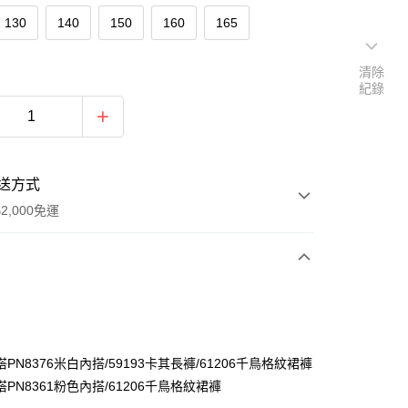
130
140
150
160
165
清除
紀錄
送方式
2,000免運
次付款
付款
PN8376米白內搭/59193卡其長褲/61206千鳥格紋裙褲
PN8361粉色內搭/61206千鳥格紋裙褲