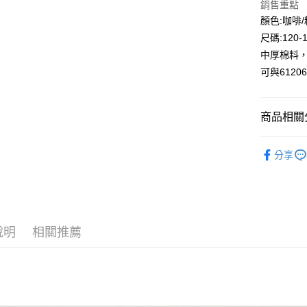
銷售重點
Google Pa
顏色:咖啡
尺碼:120-
ATM付款
中厚棉料，
可與612
運送方式
全家付款
商品相關分
每筆NT$8
🔎秋冬｜
付款後全
分享
⛄秋冬｜降
每筆NT$8
⛄秋冬大
7-11付款
每筆NT$8
說明
相關推薦
付款後7-1
每筆NT$8
宅配
每筆NT$8