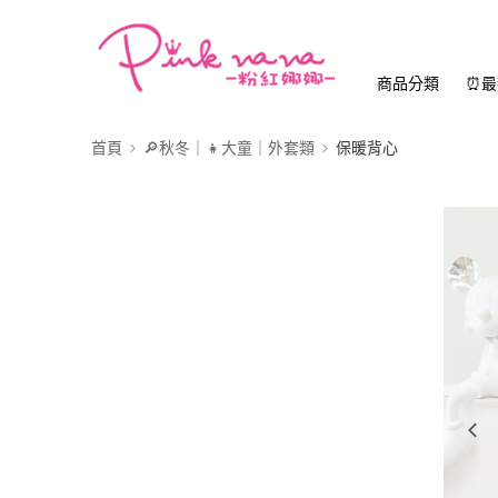
商品分類
⏰最
首頁
🔎秋冬｜👧大童｜外套類
保暖背心