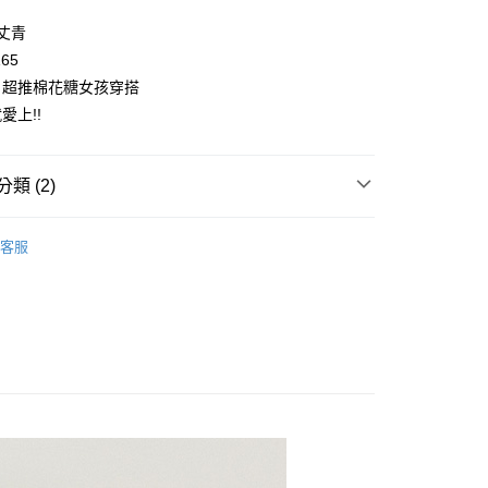
y
/丈青
165
，超推棉花糖女孩穿搭
愛上!!
取貨
類 (2)
0，滿NT$2,000(含以上)免運費
👧大童｜下身類
內搭褲
家取貨
客服
童｜全系列商品
0，滿NT$2,000(含以上)免運費
取貨
0，滿NT$2,000(含以上)免運費
1取貨
0，滿NT$2,000(含以上)免運費
0，滿NT$2,000(含以上)免運費