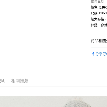
銷售重點
Google Pa
顏色:黑色
尺碼:120-
ATM付款
超大彈性
保證一穿就
運送方式
全家付款
商品相關分
每筆NT$8
🔎秋冬｜
付款後全
分享
⛄秋冬大
每筆NT$8
7-11付款
每筆NT$8
說明
相關推薦
付款後7-1
每筆NT$8
宅配
每筆NT$8