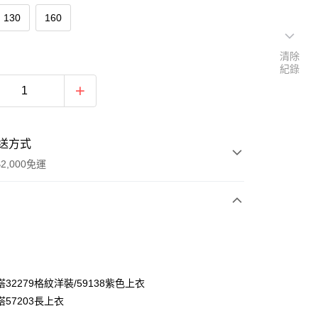
130
160
清除
紀錄
送方式
2,000免運
次付款
付款
32279格紋洋裝/59138紫色上衣
57203長上衣