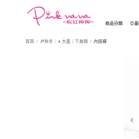
商品分類
⏰最
首頁
🔎秋冬｜👧大童｜下身類
內搭褲