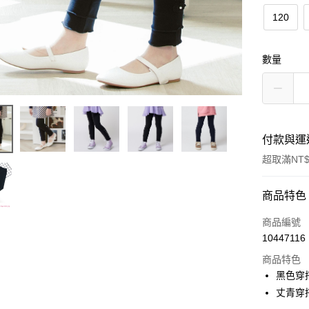
120
數量
付款與運
超取滿NT$
付款方式
商品特色
信用卡一
商品編號
10447116
超商取貨
商品特色
LINE Pay
黑色穿搭
丈青穿搭
Apple Pay