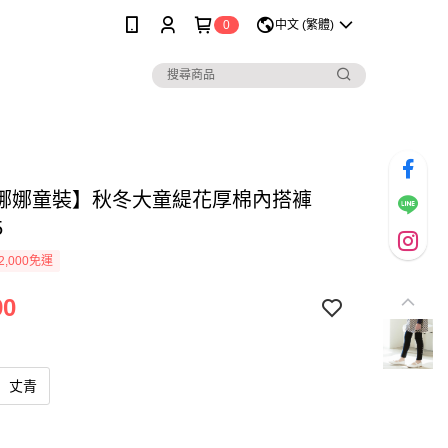
0
中文 (繁體)
娜娜童裝】秋冬大童緹花厚棉內搭褲
5
2,000免運
90
丈青