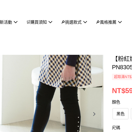
新活動
🛒購買須知
🔎挑選款式
🔎風格推薦
【粉紅
PN830
超取滿NT$
NT$5
顏色
黑色
尺碼