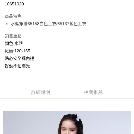
超商取貨付款
10651020
LINE Pay
商品特色
Apple Pay
水藍穿搭65158白色上衣/65137藍色上衣
Google Pay
銷售重點
顏色:水藍
ATM付款
尺碼:120-165
貼心安全褲內裡
運送方式
好動不怕曝光
全家付款取貨
每筆NT$80，滿NT$2,000(含以上)免運費
付款後全家取貨
詳細說明
相關推薦
每筆NT$80，滿NT$2,000(含以上)免運費
7-11付款取貨
每筆NT$80，滿NT$2,000(含以上)免運費
付款後7-11取貨