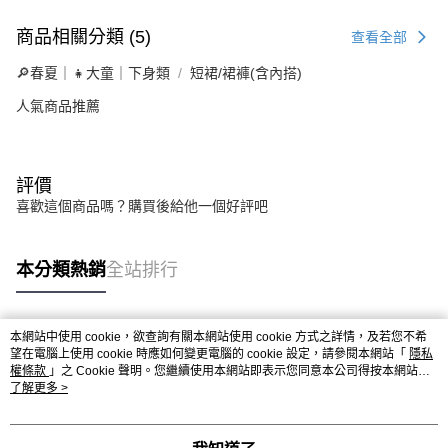
商品相關分類 (5)
查看全部
🔎春夏｜👧大童｜下身類
短裙/裙褲(含內搭)
人氣商品推薦
評價
喜歡這個商品嗎？購買後給他一個好評吧
本分類熱銷
全站排行
本網站中使用 cookie，欲查詢有關本網站使用 cookie 方式之詳情，及若您不希
熱門標籤
望在電腦上使用 cookie 時應如何變更電腦的 cookie 設定，請參閱本網站「
隱私
權條款
」之 Cookie 聲明。您繼續使用本網站即表示您同意本公司得按本網站使
用條款之 Cookie 聲明使用 cookie。
了解更多 >