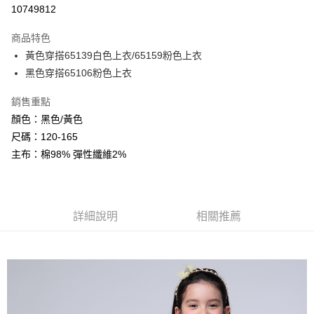
超商取貨付款
10749812
LINE Pay
商品特色
Apple Pay
黃色穿搭65139白色上衣/65159粉色上衣
黑色穿搭65106粉色上衣
Google Pay
銷售重點
ATM付款
顏色：黑色/黃色
尺碼：120-165
運送方式
主布：棉98% 彈性纖維2%
全家付款取貨
每筆NT$80，滿NT$2,000(含以上)免運費
付款後全家取貨
詳細說明
相關推薦
每筆NT$80，滿NT$2,000(含以上)免運費
7-11付款取貨
每筆NT$80，滿NT$2,000(含以上)免運費
付款後7-11取貨