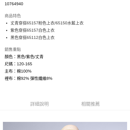
超商取貨付款
10764940
LINE Pay
商品特色
Apple Pay
丈青穿搭65157粉色上衣/65150水藍上衣
紫色穿搭65157白色上衣
Google Pay
黑色穿搭65112白色上衣
ATM付款
銷售重點
顏色：黑色/紫色/丈青
運送方式
尺碼：120-165
全家付款取貨
主布：棉100%
每筆NT$80，滿NT$2,000(含以上)免運費
裡布：棉92% 彈性纖維8%
付款後全家取貨
每筆NT$80，滿NT$2,000(含以上)免運費
7-11付款取貨
詳細說明
相關推薦
每筆NT$80，滿NT$2,000(含以上)免運費
付款後7-11取貨