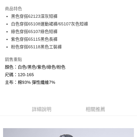
LINE Pay
商品特色
Apple Pay
黑色穿搭62123深灰短褲
白色穿搭65108運動裙褲/65107灰色短褲
Google Pay
綠色穿搭65107綠色短褲
ATM付款
紫色穿搭65115黑色長褲
粉色穿搭65118黑色工裝褲
運送方式
銷售重點
全家付款取貨
顏色：白色/黑色/紫色/綠色/粉色
每筆NT$80，滿NT$2,000(含以上)免運費
尺碼：120-165
付款後全家取貨
主布：棉93% 彈性纖維7%
每筆NT$80，滿NT$2,000(含以上)免運費
7-11付款取貨
詳細說明
相關推薦
每筆NT$80，滿NT$2,000(含以上)免運費
付款後7-11取貨
每筆NT$80，滿NT$2,000(含以上)免運費