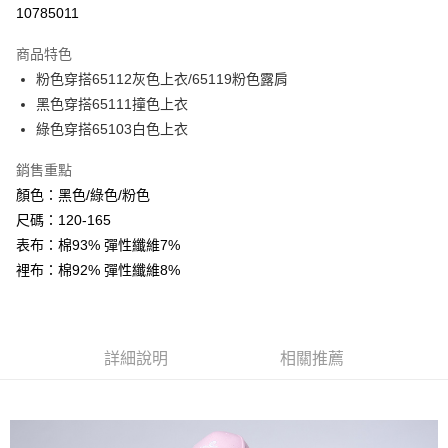
超商取貨付款
10785011
LINE Pay
商品特色
Apple Pay
粉色穿搭65112灰色上衣/65119粉色露肩
黑色穿搭65111撞色上衣
Google Pay
綠色穿搭65103白色上衣
ATM付款
銷售重點
顏色：黑色/綠色/粉色
運送方式
尺碼：120-165
全家付款取貨
表布：棉93% 彈性纖維7%
每筆NT$80，滿NT$2,000(含以上)免運費
裡布：棉92% 彈性纖維8%
付款後全家取貨
每筆NT$80，滿NT$2,000(含以上)免運費
7-11付款取貨
詳細說明
相關推薦
每筆NT$80，滿NT$2,000(含以上)免運費
付款後7-11取貨