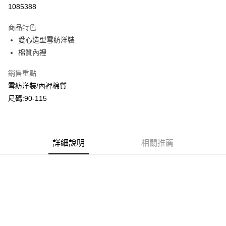
超商取貨付款
1085388
LINE Pay
商品特色
Apple Pay
愛心造型雪紡洋裝
棉質內裡
Google Pay
銷售重點
ATM付款
雪紡洋裝/內裡棉質
尺碼:90-115
運送方式
全家付款取貨
每筆NT$80，滿NT$2,000(含以上)免運費
詳細說明
相關推薦
付款後全家取貨
每筆NT$80，滿NT$2,000(含以上)免運費
7-11付款取貨
每筆NT$80，滿NT$2,000(含以上)免運費
付款後7-11取貨