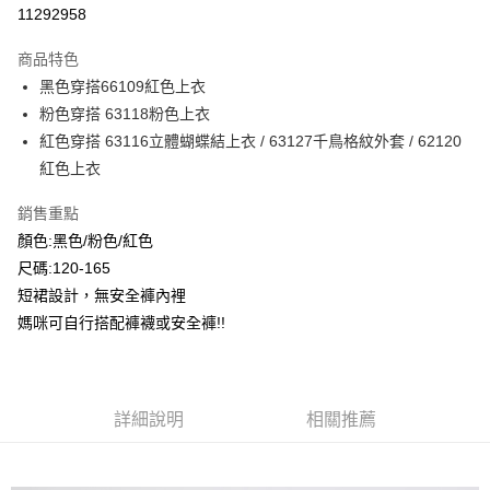
超商取貨付款
11292958
LINE Pay
商品特色
Apple Pay
黑色穿搭66109紅色上衣
粉色穿搭 63118粉色上衣
Google Pay
紅色穿搭 63116立體蝴蝶結上衣 / 63127千鳥格紋外套 / 62120
ATM付款
紅色上衣
銷售重點
運送方式
顏色:黑色/粉色/紅色
全家付款取貨
尺碼:120-165
每筆NT$80，滿NT$2,000(含以上)免運費
短裙設計，無安全褲內裡
付款後全家取貨
媽咪可自行搭配褲襪或安全褲!!
每筆NT$80，滿NT$2,000(含以上)免運費
7-11付款取貨
詳細說明
相關推薦
每筆NT$80，滿NT$2,000(含以上)免運費
付款後7-11取貨