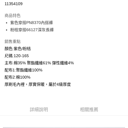
超商取貨付款
11354109
LINE Pay
商品特色
Apple Pay
紫色穿搭PN8370內搭褲
粉桔穿搭66127深灰長褲
Google Pay
銷售重點
ATM付款
顏色:紫色/粉桔
尺碼:120-165
運送方式
主布:棉35% 聚酯纖維61% 彈性纖維4%
全家付款取貨
配布1:聚酯纖維100%
每筆NT$80，滿NT$2,000(含以上)免運費
配布2:棉100%
付款後全家取貨
厚刷毛內裡，厚實保暖，屬於4級厚度
每筆NT$80，滿NT$2,000(含以上)免運費
7-11付款取貨
詳細說明
相關推薦
每筆NT$80，滿NT$2,000(含以上)免運費
付款後7-11取貨