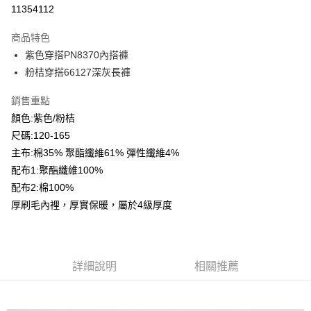
超商取貨付款
11354112
LINE Pay
商品特色
Apple Pay
紫色穿搭PN8370內搭褲
粉桔穿搭66127深灰長褲
Google Pay
銷售重點
ATM付款
顏色:紫色/粉桔
尺碼:120-165
運送方式
主布:棉35% 聚酯纖維61% 彈性纖維4%
全家付款取貨
配布1:聚酯纖維100%
每筆NT$80，滿NT$2,000(含以上)免運費
配布2:棉100%
付款後全家取貨
厚刷毛內裡，厚實保暖，屬於4級厚度
每筆NT$80，滿NT$2,000(含以上)免運費
7-11付款取貨
詳細說明
相關推薦
每筆NT$80，滿NT$2,000(含以上)免運費
付款後7-11取貨