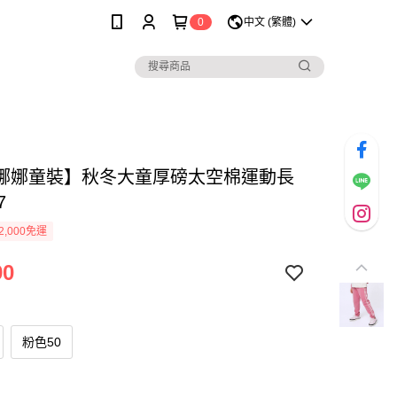
0
中文 (繁體)
娜娜童裝】秋冬大童厚磅太空棉運動長
7
2,000免運
90
粉色50