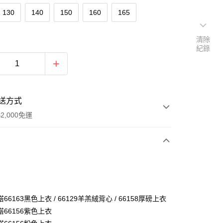
130
140
150
160
165
清除
紀錄
送方式
2,000免運
次付款
付款
66163黑色上衣 / 66129羊羔絨背心 / 66158厚磅上衣
66156紫色上衣