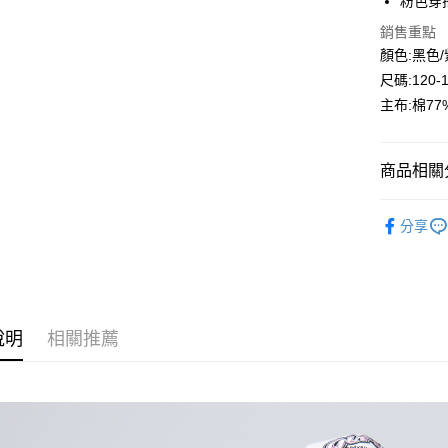
粉色穿搭
Google Pa
銷售重點
顏色:黑色
ATM付款
尺碼:120-
主布:棉77
運送方式
全家付款
商品相關分
每筆NT$8
🔎秋冬｜
付款後全
分享
⛄秋冬大
每筆NT$8
🎊秋冬｜
7-11付款
每筆NT$8
說明
相關推薦
付款後7-1
每筆NT$8
宅配
每筆NT$8