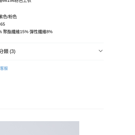
66156粉色上衣
y
/紫色/粉色
165
% 聚酯纖維15% 彈性纖維8%
取貨
類 (3)
0，滿NT$2,000(含以上)免運費
👧大童｜下身類
厚棉/厚刷保暖長褲
家取貨
客服
童｜全系列商品
0，滿NT$2,000(含以上)免運費
最新單品搶先看
取貨
0，滿NT$2,000(含以上)免運費
1取貨
0，滿NT$2,000(含以上)免運費
0，滿NT$2,000(含以上)免運費