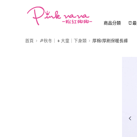
商品分類
⏰最
首頁
🔎秋冬｜👧大童｜下身類
厚棉/厚刷保暖長褲