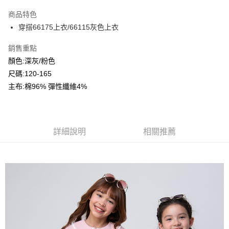
LINE Pay
商品特色
Apple Pay
穿搭66175上衣/66115灰色上衣
Google Pay
銷售重點
顏色:深灰/粉色
ATM付款
尺碼:120-165
主布:棉96% 彈性纖維4%
運送方式
全家付款取貨
每筆NT$80，滿NT$2,000(含以上)免運費
詳細說明
相關推薦
付款後全家取貨
每筆NT$80，滿NT$2,000(含以上)免運費
7-11付款取貨
每筆NT$80，滿NT$2,000(含以上)免運費
付款後7-11取貨
每筆NT$80，滿NT$2,000(含以上)免運費