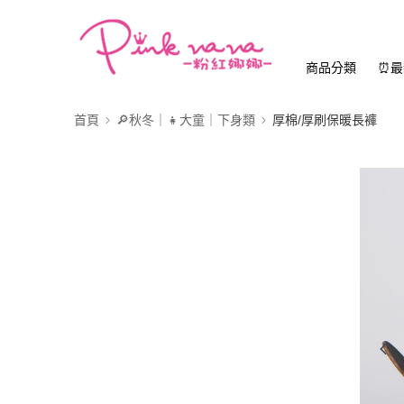
商品分類
⏰最
首頁
🔎秋冬｜👧大童｜下身類
厚棉/厚刷保暖長褲