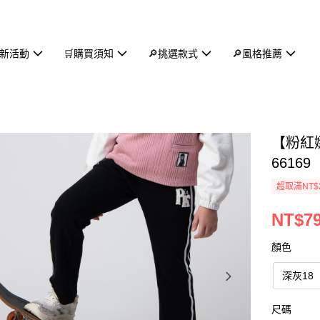
新活動
🛒購買須知
🔎挑選款式
🔎風格推薦
【粉紅
66169
超取滿NT$
NT$7
顏色
深灰18
尺碼