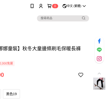
0
中文 (繁體)
娜娜童裝】秋冬大童邊條刷毛保暖長褲
2,000免運
90
黑色19