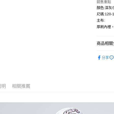
銷售重點
Google Pa
顏色:深灰
尺碼:120-
ATM付款
主布:
厚刷內裡
運送方式
全家付款
商品相關分
每筆NT$8
🔎秋冬｜
付款後全
分享
⛄秋冬｜降
每筆NT$8
⛄秋冬大
7-11付款
🎊秋冬｜
每筆NT$8
說明
相關推薦
付款後7-1
每筆NT$8
宅配
每筆NT$8