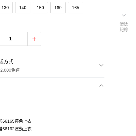
130
140
150
160
165
清除
紀錄
送方式
2,000免運
次付款
付款
66165撞色上衣
66162運動上衣