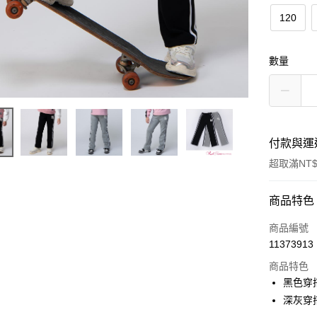
120
數量
付款與運
超取滿NT$
付款方式
商品特色
信用卡一
商品編號
11373913
超商取貨
商品特色
LINE Pay
黑色穿搭
深灰穿搭
Apple Pay