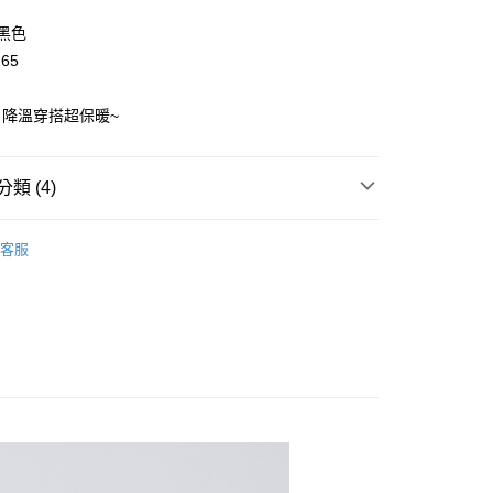
y
/黑色
165
，降溫穿搭超保暖~
取貨
類 (4)
0，滿NT$2,000(含以上)免運費
👧大童｜下身類
厚棉/厚刷保暖長褲
家取貨
客服
溫推薦$590起
0，滿NT$2,000(含以上)免運費
童｜全系列商品
取貨
最新單品搶先看
0，滿NT$2,000(含以上)免運費
1取貨
0，滿NT$2,000(含以上)免運費
0，滿NT$2,000(含以上)免運費