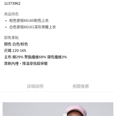
超商取貨付款
11373962
LINE Pay
商品特色
Apple Pay
粉色穿搭66160粉色上衣
白色穿搭66161深灰保暖上衣
Google Pay
銷售重點
ATM付款
顏色:白色/粉色
尺碼:120-165
運送方式
主布:棉29% 聚酯纖維68% 彈性纖維3%
全家付款取貨
厚刷內裡，降溫穿搭超保暖
每筆NT$80，滿NT$2,000(含以上)免運費
付款後全家取貨
每筆NT$80，滿NT$2,000(含以上)免運費
詳細說明
相關推薦
7-11付款取貨
每筆NT$80，滿NT$2,000(含以上)免運費
付款後7-11取貨