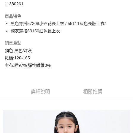
超商取貨付款
11380261
LINE Pay
商品特色
Apple Pay
黑色穿搭57208小碎花長上衣 / 55111灰色長版上衣/
深灰穿搭63150紅色長上衣
Google Pay
銷售重點
ATM付款
顏色:黑色/深灰
尺碼:120-165
運送方式
主布:棉97% 彈性纖維3%
全家付款取貨
每筆NT$80，滿NT$2,000(含以上)免運費
付款後全家取貨
詳細說明
相關推薦
每筆NT$80，滿NT$2,000(含以上)免運費
7-11付款取貨
每筆NT$80，滿NT$2,000(含以上)免運費
付款後7-11取貨