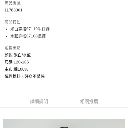
商品編號
超商取貨付款
11783301
LINE Pay
商品特色
Apple Pay
米白穿搭67119牛仔褲
水藍穿搭67108長褲
Google Pay
銷售重點
ATM付款
顏色:米白/水藍
尺碼:120-165
運送方式
主布:棉100%
全家付款取貨
彈性棉料，好穿不緊繃
每筆NT$80，滿NT$2,000(含以上)免運費
付款後全家取貨
每筆NT$80，滿NT$2,000(含以上)免運費
詳細說明
相關推薦
7-11付款取貨
每筆NT$80，滿NT$2,000(含以上)免運費
付款後7-11取貨