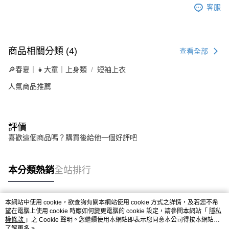
客服
商品相關分類 (4)
查看全部
🔎春夏｜👧大童｜上身類
短袖上衣
人氣商品推薦
評價
喜歡這個商品嗎？購買後給他一個好評吧
本分類熱銷
全站排行
本網站中使用 cookie，欲查詢有關本網站使用 cookie 方式之詳情，及若您不希
熱門標籤
望在電腦上使用 cookie 時應如何變更電腦的 cookie 設定，請參閱本網站「
隱私
權條款
」之 Cookie 聲明。您繼續使用本網站即表示您同意本公司得按本網站使
用條款之 Cookie 聲明使用 cookie。
了解更多 >