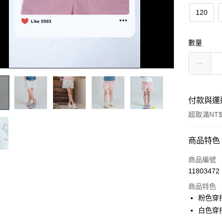
120
數量
付款與運
超取滿NT$
付款方式
商品特色
信用卡一
商品編號
11803472
超商取貨
商品特色
LINE Pay
粉色穿搭
白色穿搭
Apple Pay