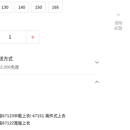
130
140
150
165
清除
紀錄
送方式
2,000免運
次付款
付款
67123中藍上衣/ 67151 兩件式上衣
67122寬版上衣