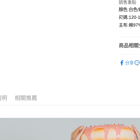
銷售重點
Google Pa
顏色:白色
尺碼:120-
ATM付款
主布:棉97
運送方式
商品相關分
全家付款
🔎春夏｜
每筆NT$8
分享
人氣商品
付款後全
每筆NT$8
🌞大童區
7-11付款
說明
相關推薦
每筆NT$8
付款後7-1
每筆NT$8
宅配
每筆NT$8