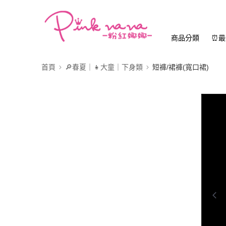
商品分類
⏰最
首頁
🔎春夏｜👧大童｜下身類
短褲/裙褲(寬口裙)
0:00