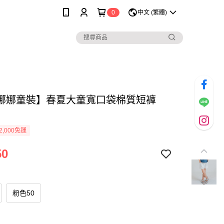
0
中文 (繁體)
娜娜童裝】春夏大童寬口袋棉質短褲
2,000免運
50
粉色50