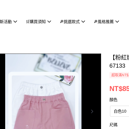
新活動
🛒購買須知
🔎挑選款式
🔎風格推薦
【粉紅
67133
超取滿NT$
NT$8
顏色
白色10
尺碼