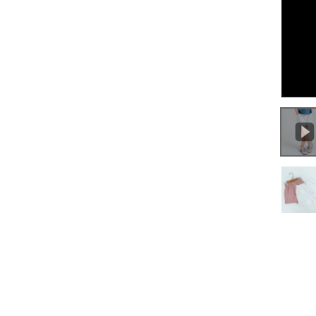
0:00
/
0:52