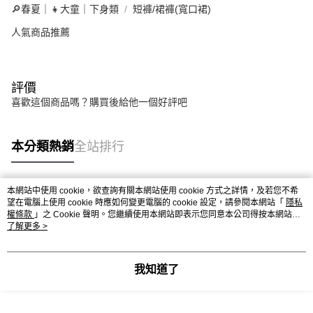
🔎春夏｜👧大童｜下身類
短褲/裙褲(寬口裙)
人氣商品推薦
評價
喜歡這個商品嗎？購買後給他一個好評吧
本分類熱銷
全站排行
本網站中使用 cookie，欲查詢有關本網站使用 cookie 方式之詳情，及若您不希
熱門標籤
望在電腦上使用 cookie 時應如何變更電腦的 cookie 設定，請參閱本網站「
隱私
權條款
」之 Cookie 聲明。您繼續使用本網站即表示您同意本公司得按本網站使
用條款之 Cookie 聲明使用 cookie。
了解更多 >
我知道了