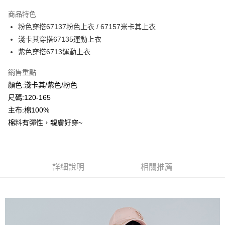
LINE Pay
商品特色
Apple Pay
粉色穿搭67137粉色上衣 / 67157米卡其上衣
淺卡其穿搭67135運動上衣
Google Pay
紫色穿搭6713運動上衣
ATM付款
銷售重點
顏色:淺卡其/紫色/粉色
運送方式
尺碼:120-165
全家付款取貨
主布:棉100%
每筆NT$80，滿NT$2,000(含以上)免運費
棉料有彈性，親膚好穿~
付款後全家取貨
每筆NT$80，滿NT$2,000(含以上)免運費
7-11付款取貨
詳細說明
相關推薦
每筆NT$80，滿NT$2,000(含以上)免運費
付款後7-11取貨
每筆NT$80，滿NT$2,000(含以上)免運費