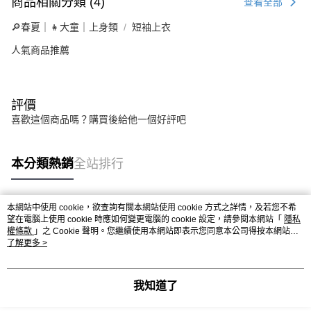
商品相關分類 (4)
查看全部
🔎春夏｜👧大童｜上身類
短袖上衣
人氣商品推薦
評價
喜歡這個商品嗎？購買後給他一個好評吧
本分類熱銷
全站排行
本網站中使用 cookie，欲查詢有關本網站使用 cookie 方式之詳情，及若您不希
熱門標籤
望在電腦上使用 cookie 時應如何變更電腦的 cookie 設定，請參閱本網站「
隱私
權條款
」之 Cookie 聲明。您繼續使用本網站即表示您同意本公司得按本網站使
用條款之 Cookie 聲明使用 cookie。
了解更多 >
我知道了