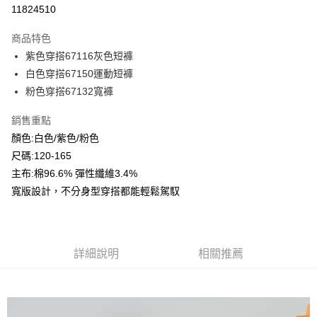
超商取貨付款
11824510
LINE Pay
商品特色
Apple Pay
紫色穿搭67116灰色短褲
白色穿搭67150運動短褲
Google Pay
粉色穿搭67132寬褲
ATM付款
銷售重點
顏色:白色/紫色/粉色
運送方式
尺碼:120-165
全家付款取貨
主布:棉96.6% 彈性纖維3.4%
每筆NT$80，滿NT$2,000(含以上)免運費
寬版設計，不分身型穿搭都能輕鬆駕馭
付款後全家取貨
每筆NT$80，滿NT$2,000(含以上)免運費
7-11付款取貨
詳細說明
相關推薦
每筆NT$80，滿NT$2,000(含以上)免運費
付款後7-11取貨