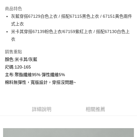
LINE Pay
商品特色
Apple Pay
灰藍穿搭67129白色上衣 / 搭配67115黑色上衣 / 67151黃色兩件
式上衣
Google Pay
米卡其穿搭67139粉色上衣/67159紫紅上衣 / 搭配67130白色上
ATM付款
衣
銷售重點
運送方式
顏色:米卡其/灰藍
全家付款取貨
尺碼:120-165
每筆NT$80，滿NT$2,000(含以上)免運費
主布:聚酯纖維95% 彈性纖維5%
付款後全家取貨
棉料無彈性，寬版設計，穿搭沒問題~
每筆NT$80，滿NT$2,000(含以上)免運費
7-11付款取貨
詳細說明
相關推薦
每筆NT$80，滿NT$2,000(含以上)免運費
付款後7-11取貨
每筆NT$80，滿NT$2,000(含以上)免運費