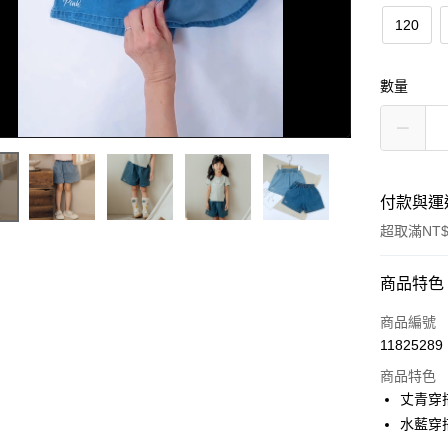
120
數量
付款與運
超取滿NT$
付款方式
商品特色
信用卡一
商品編號
11825289
超商取貨
商品特色
LINE Pay
丈青穿搭
水藍穿搭
Apple Pay