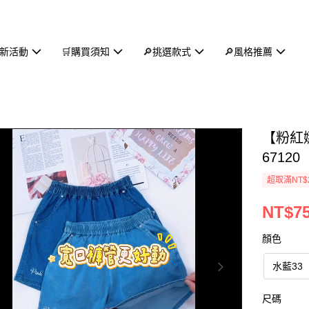
新活動
🛒購買須知
🔎挑選款式
🔎風格推薦
【粉紅
67120
超取滿NT$
NT$7
顏色
水藍33
尺碼