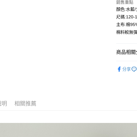
銷售重點
Google Pa
顏色:水藍
尺碼:120-
ATM付款
主布:棉95
棉料較無
運送方式
全家付款
商品相關分
每筆NT$8
🔎春夏｜
付款後全
分享
🌞大童區
每筆NT$8
💖本週上
7-11付款
每筆NT$8
說明
相關推薦
付款後7-1
每筆NT$8
宅配
每筆NT$8