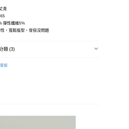
y
/丈青
165
% 彈性纖維5%
彈性，寬鬆版型，穿搭沒問題
取貨
類 (3)
0，滿NT$2,000(含以上)免運費
👧大童｜下身類
短褲/裙褲(寬口裙)
家取貨
客服
｜春夏童裝搶先看
0，滿NT$2,000(含以上)免運費
市&熱銷
取貨
0，滿NT$2,000(含以上)免運費
1取貨
0，滿NT$2,000(含以上)免運費
0，滿NT$2,000(含以上)免運費