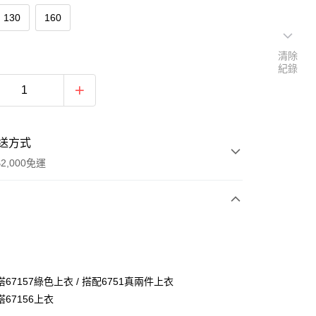
130
160
清除
紀錄
送方式
2,000免運
次付款
付款
67157綠色上衣 / 搭配6751真兩件上衣
67156上衣