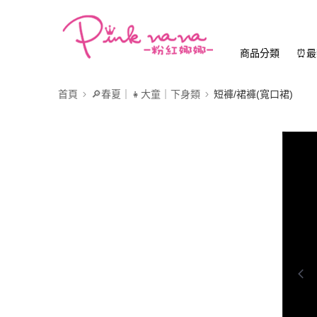
商品分類
⏰最
首頁
🔎春夏｜👧大童｜下身類
短褲/裙褲(寬口裙)
0:00