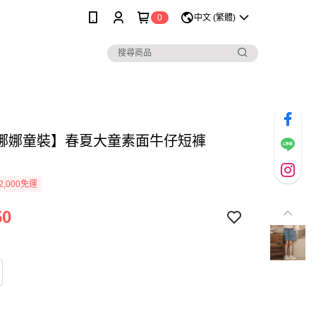
0
中文 (繁體)
娜娜童裝】春夏大童素面牛仔短褲
2,000免運
50