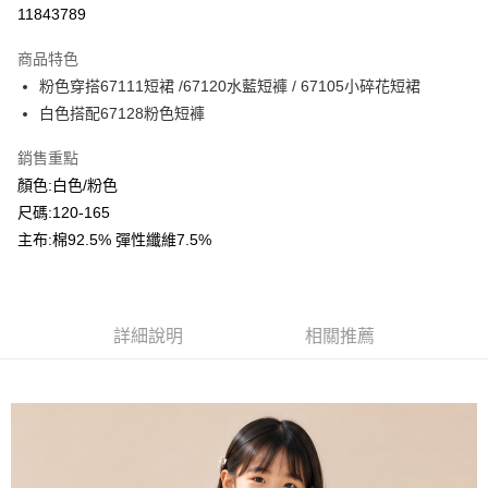
超商取貨付款
11843789
LINE Pay
商品特色
Apple Pay
粉色穿搭67111短裙 /67120水藍短褲 / 67105小碎花短裙
白色搭配67128粉色短褲
Google Pay
銷售重點
ATM付款
顏色:白色/粉色
尺碼:120-165
運送方式
主布:棉92.5% 彈性纖維7.5%
全家付款取貨
每筆NT$80，滿NT$2,000(含以上)免運費
付款後全家取貨
詳細說明
相關推薦
每筆NT$80，滿NT$2,000(含以上)免運費
7-11付款取貨
每筆NT$80，滿NT$2,000(含以上)免運費
付款後7-11取貨