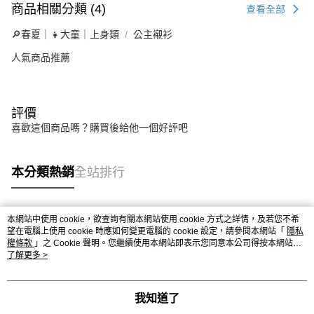
商品相關分類 (4)
查看全部
🔎春夏｜👧大童｜上身類
公主襯衫
人氣商品推薦
評價
喜歡這個商品嗎？購買後給他一個好評吧
本分類熱銷
全站排行
本網站中使用 cookie，欲查詢有關本網站使用 cookie 方式之詳情，及若您不希
熱門標籤
望在電腦上使用 cookie 時應如何變更電腦的 cookie 設定，請參閱本網站「
隱私
權條款
」之 Cookie 聲明。您繼續使用本網站即表示您同意本公司得按本網站使
用條款之 Cookie 聲明使用 cookie。
了解更多 >
我知道了