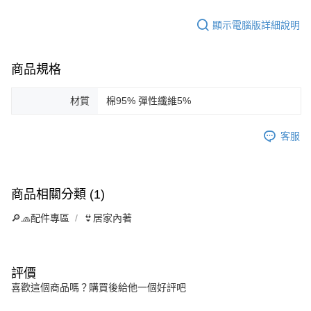
顯示電腦版詳細說明
商品規格
材質
棉95% 彈性纖維5%
客服
商品相關分類 (1)
🔎🧢配件專區
👙居家內著
評價
喜歡這個商品嗎？購買後給他一個好評吧