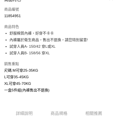
信用卡一次付款
商品編號
超商取貨付款
11854951
LINE Pay
商品特色
Apple Pay
舒服棉質內褲，好穿不卡卡
內褲屬於衛生商品，售出不退換，請您特別留意!
Google Pay
試穿人員A- 150/42 穿L或XL
ATM付款
試穿人員B- 158/56 穿XL
銷售重點
運送方式
尺碼:M可穿25-35KG
全家付款取貨
L可穿35-45KG
每筆NT$80，滿NT$2,000(含以上)免運費
XL可穿45-70KG
付款後全家取貨
一盒5件組(內褲售出不退換)
每筆NT$80，滿NT$2,000(含以上)免運費
7-11付款取貨
詳細說明
商品規格
相關推薦
每筆NT$80，滿NT$2,000(含以上)免運費