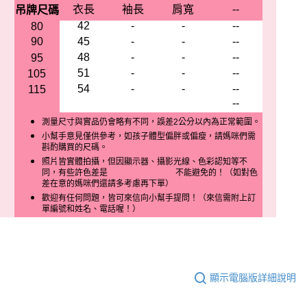
衣長
袖長
肩寬
--
吊牌尺碼
42
-
-
--
80
90
45
-
-
--
48
-
-
--
95
51
-
-
--
105
54
-
-
--
115
--
測量尺寸與實品仍會略有不同，誤差2公分以內為正常範圍。
小幫手意見僅供參考，如孩子體型偏胖或偏瘦，請媽咪們需
斟酌購買的尺碼。
照片皆實體拍攝，但因顯示器、攝影光線、色彩認知等不
同，有些許色差是 不能避免的！（如對色
差在意的媽咪們還請多考慮再下單）
歡迎有任何問題，皆可來信向小幫手提問！（來信需附上訂
單編號和姓名、電話喔！）
顯示電腦版詳細說明