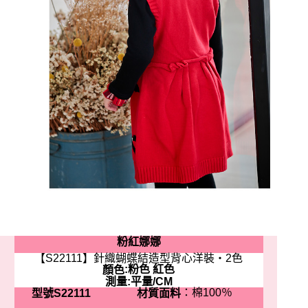
粉紅娜娜
【S22111】針織蝴蝶結造型背心洋裝‧2色
:粉色 紅色
顏色
測量:平量/CM
：棉100％
型號S22111
材質面料