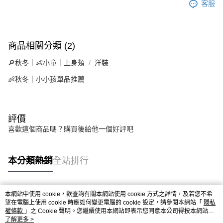
客服
商品相關分類 (2)
🔎秋冬｜👶小童｜上身類
洋裝
👶秋冬｜小小孩單品推薦
評價
喜歡這個商品嗎？購買後給他一個好評吧
本分類熱銷
全站排行
本網站中使用 cookie，欲查詢有關本網站使用 cookie 方式之詳情，及若您不希
熱門標籤
望在電腦上使用 cookie 時應如何變更電腦的 cookie 設定，請參閱本網站「
隱私
權條款
」之 Cookie 聲明。您繼續使用本網站即表示您同意本公司得按本網站使
用條款之 Cookie 聲明使用 cookie。
了解更多 >