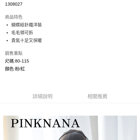
超商取貨付款
1308027
LINE Pay
商品特色
Apple Pay
蝴蝶結針織洋裝
毛毛領可拆
Google Pay
貴氣十足又保暖
ATM付款
銷售重點
尺碼:80-115
運送方式
顏色:粉/紅
全家付款取貨
每筆NT$80，滿NT$2,000(含以上)免運費
付款後全家取貨
詳細說明
相關推薦
每筆NT$80，滿NT$2,000(含以上)免運費
7-11付款取貨
每筆NT$80，滿NT$2,000(含以上)免運費
付款後7-11取貨