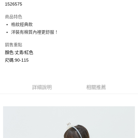
超商取貨付款
1526575
LINE Pay
商品特色
Apple Pay
格紋經典款
洋裝有棉質內裡更舒服！
Google Pay
銷售重點
ATM付款
顏色:丈青/紅色
尺碼:90-115
運送方式
全家付款取貨
每筆NT$80，滿NT$2,000(含以上)免運費
詳細說明
相關推薦
付款後全家取貨
每筆NT$80，滿NT$2,000(含以上)免運費
7-11付款取貨
每筆NT$80，滿NT$2,000(含以上)免運費
付款後7-11取貨