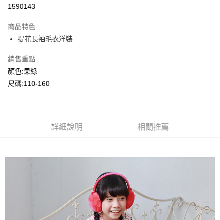
超商取貨付款
1590143
LINE Pay
商品特色
Apple Pay
提花長袖毛衣洋裝
Google Pay
銷售重點
顏色:果綠
ATM付款
尺碼:110-160
運送方式
全家付款取貨
每筆NT$80，滿NT$2,000(含以上)免運費
詳細說明
相關推薦
付款後全家取貨
每筆NT$80，滿NT$2,000(含以上)免運費
7-11付款取貨
每筆NT$80，滿NT$2,000(含以上)免運費
付款後7-11取貨