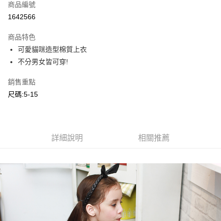
商品編號
超商取貨付款
1642566
LINE Pay
商品特色
Apple Pay
可愛貓咪造型棉質上衣
不分男女皆可穿!
Google Pay
銷售重點
ATM付款
尺碼:5-15
運送方式
全家付款取貨
每筆NT$80，滿NT$2,000(含以上)免運費
詳細說明
相關推薦
付款後全家取貨
每筆NT$80，滿NT$2,000(含以上)免運費
7-11付款取貨
每筆NT$80，滿NT$2,000(含以上)免運費
付款後7-11取貨