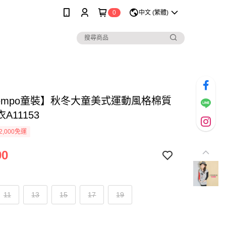
0
中文 (繁體)
 Tempo童裝】秋冬大童美式運動風格棉質
A11153
2,000免運
90
11
13
15
17
19