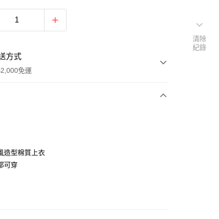
清除
紀錄
送方式
2,000免運
次付款
付款
風造型棉質上衣
都可穿
y