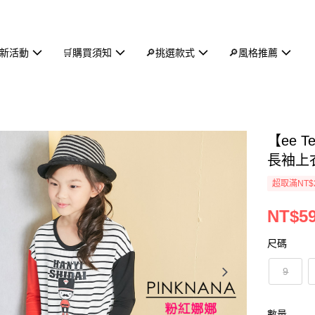
新活動
🛒購買須知
🔎挑選款式
🔎風格推薦
【ee
長袖上衣
超取滿NT$
NT$5
尺碼
9
數量