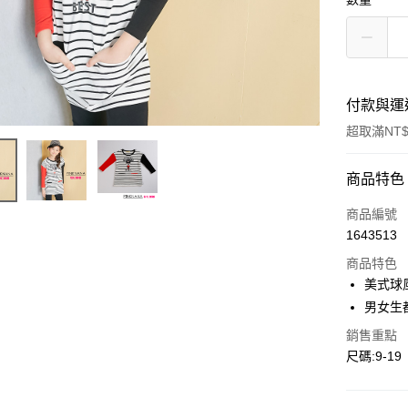
付款與運
超取滿NT$
付款方式
商品特色
信用卡一
商品編號
1643513
超商取貨
商品特色
LINE Pay
美式球
男女生
Apple Pay
銷售重點
Google Pa
尺碼:9-19
ATM付款