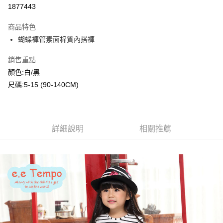
超商取貨付款
1877443
LINE Pay
商品特色
Apple Pay
蝴蝶褲管素面棉質內搭褲
Google Pay
銷售重點
顏色:白/黑
ATM付款
尺碼:5-15 (90-140CM)
運送方式
全家付款取貨
每筆NT$80，滿NT$2,000(含以上)免運費
詳細說明
相關推薦
付款後全家取貨
每筆NT$80，滿NT$2,000(含以上)免運費
7-11付款取貨
每筆NT$80，滿NT$2,000(含以上)免運費
付款後7-11取貨