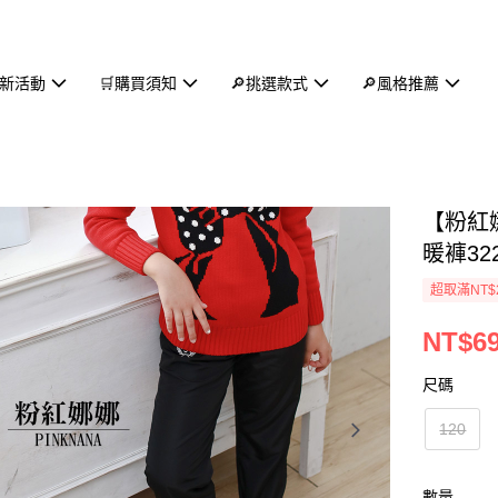
新活動
🛒購買須知
🔎挑選款式
🔎風格推薦
【粉紅
暖褲322
超取滿NT$
NT$6
尺碼
120
數量