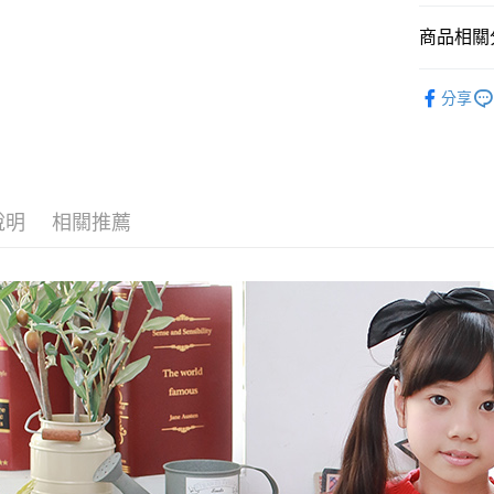
商品相關分
運送方式
全家付款
🔎秋冬｜
分享
每筆NT$8
⛄秋冬｜降
付款後全
每筆NT$8
7-11付款
說明
相關推薦
每筆NT$8
付款後7-1
每筆NT$8
宅配
每筆NT$8