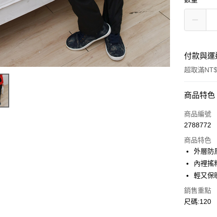
付款與運
超取滿NT$
付款方式
商品特色
信用卡一
商品編號
2788772
超商取貨
商品特色
LINE Pay
外層防
內裡搖
Apple Pay
輕又保
Google Pa
銷售重點
尺碼:120
ATM付款