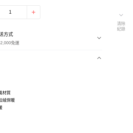
清除
紀錄
送方式
2,000免運
次付款
付款
風材質
粒絨保暖
暖
y