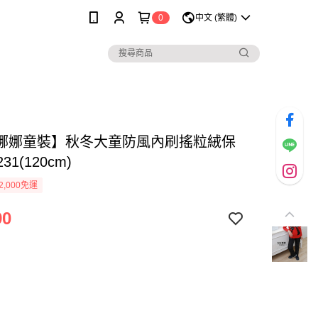
0
中文 (繁體)
娜娜童裝】秋冬大童防風內刷搖粒絨保
31(120cm)
2,000免運
90