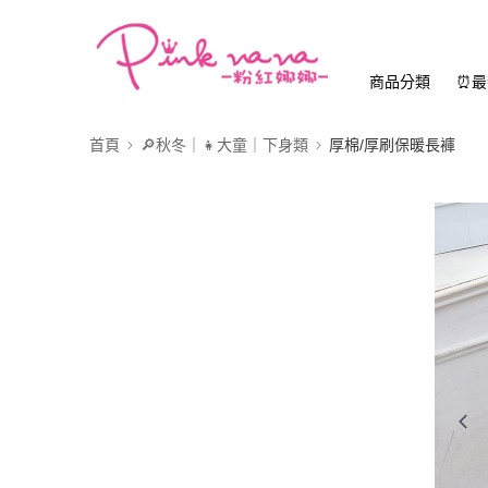
商品分類
⏰最
首頁
🔎秋冬｜👧大童｜下身類
厚棉/厚刷保暖長褲