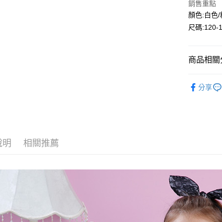
銷售重點
Google Pa
顏色:白色
尺碼:120-
ATM付款
商品相關分
運送方式
全家付款
🔎秋冬｜
分享
每筆NT$8
付款後全
每筆NT$8
7-11付款
說明
相關推薦
每筆NT$8
付款後7-1
每筆NT$8
宅配
每筆NT$8