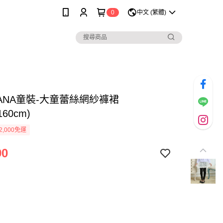
0
中文 (繁體)
NANA童裝-大童蕾絲網紗褲裙
160cm)
2,000免運
90