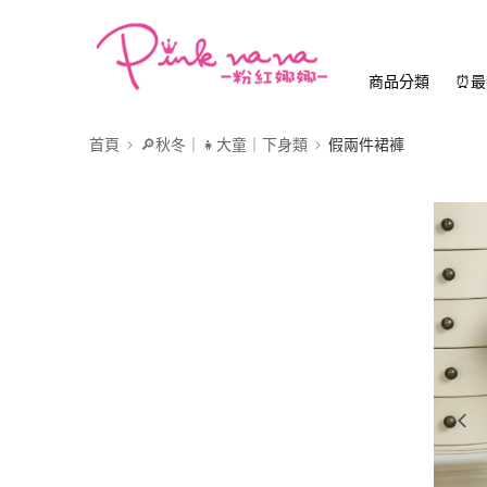
商品分類
⏰最
首頁
🔎秋冬｜👧大童｜下身類
假兩件裙褲