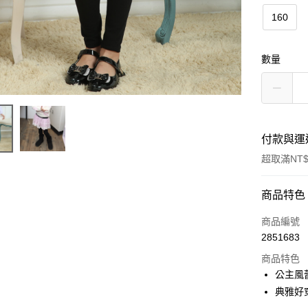
160
數量
付款與運
超取滿NT$
付款方式
商品特色
信用卡一
商品編號
2851683
超商取貨
商品特色
LINE Pay
公主風
典雅好
Apple Pay