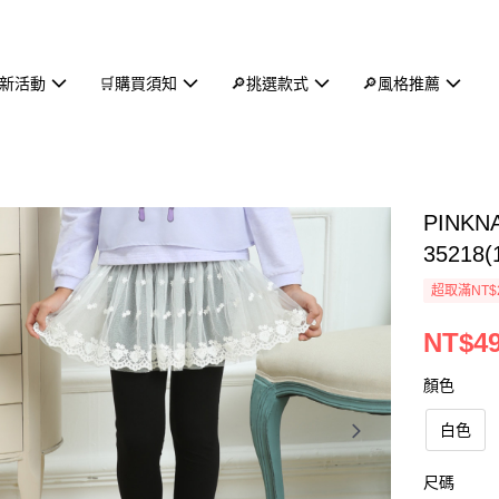
新活動
🛒購買須知
🔎挑選款式
🔎風格推薦
PINK
35218(
超取滿NT$
NT$4
顏色
白色
尺碼