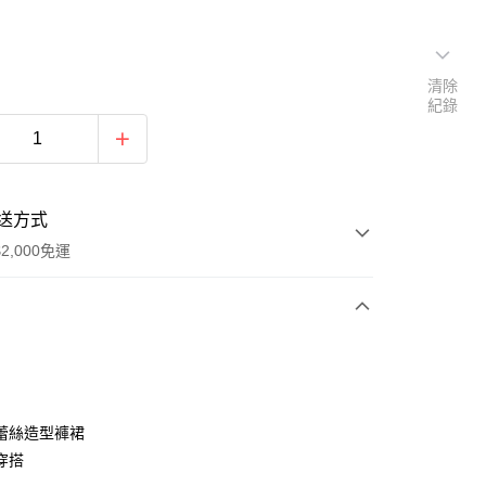
清除
紀錄
送方式
2,000免運
次付款
付款
蕾絲造型褲裙
穿搭