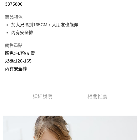
超商取貨付款
3375806
LINE Pay
商品特色
Apple Pay
加大尺碼到165CM，大朋友也能穿
內有安全褲
Google Pay
銷售重點
ATM付款
顏色:白/粉/丈青
尺碼:120-165
運送方式
內有安全褲
全家付款取貨
每筆NT$80，滿NT$2,000(含以上)免運費
付款後全家取貨
詳細說明
相關推薦
每筆NT$80，滿NT$2,000(含以上)免運費
7-11付款取貨
每筆NT$80，滿NT$2,000(含以上)免運費
付款後7-11取貨