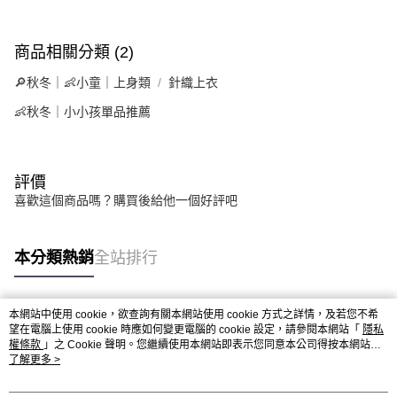
商品相關分類 (2)
🔎秋冬｜👶小童｜上身類
針織上衣
👶秋冬｜小小孩單品推薦
評價
喜歡這個商品嗎？購買後給他一個好評吧
本分類熱銷
全站排行
本網站中使用 cookie，欲查詢有關本網站使用 cookie 方式之詳情，及若您不希
熱門標籤
望在電腦上使用 cookie 時應如何變更電腦的 cookie 設定，請參閱本網站「
隱私
權條款
」之 Cookie 聲明。您繼續使用本網站即表示您同意本公司得按本網站使
用條款之 Cookie 聲明使用 cookie。
了解更多 >