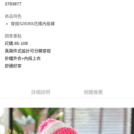
超商取貨付款
3783877
LINE Pay
商品特色
Apple Pay
穿搭S28355花樣內搭褲
Google Pay
銷售重點
尺碼:85-108
ATM付款
真兩件式設計可分開穿搭
針織外衣+內搭上衣
運送方式
舒適好穿
全家付款取貨
每筆NT$80，滿NT$2,000(含以上)免運費
付款後全家取貨
詳細說明
相關推薦
每筆NT$80，滿NT$2,000(含以上)免運費
7-11付款取貨
每筆NT$80，滿NT$2,000(含以上)免運費
付款後7-11取貨