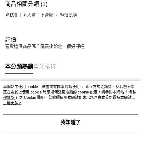
商品相關分類 (1)
🔎秋冬｜👧大童｜下身類
輕薄長褲
評價
喜歡這個商品嗎？購買後給他一個好評吧
本分類熱銷
全站排行
本網站中使用 cookie，欲查詢有關本網站使用 cookie 方式之詳情，及若您不希
熱門標籤
望在電腦上使用 cookie 時應如何變更電腦的 cookie 設定，請參閱本網站「
隱私
權條款
」之 Cookie 聲明。您繼續使用本網站即表示您同意本公司得按本網站使
用條款之 Cookie 聲明使用 cookie。
了解更多 >
我知道了