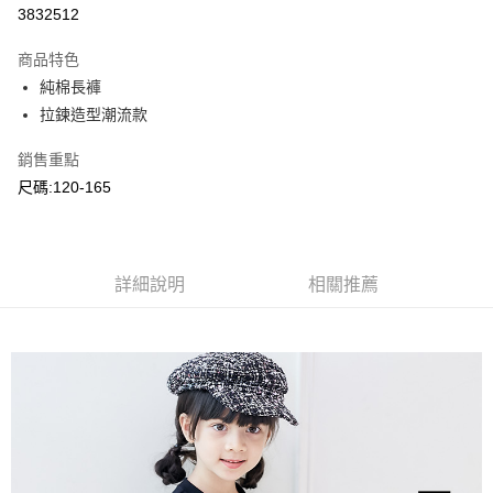
超商取貨付款
3832512
LINE Pay
商品特色
Apple Pay
純棉長褲
拉鍊造型潮流款
Google Pay
銷售重點
ATM付款
尺碼:120-165
運送方式
全家付款取貨
每筆NT$80，滿NT$2,000(含以上)免運費
詳細說明
相關推薦
付款後全家取貨
每筆NT$80，滿NT$2,000(含以上)免運費
7-11付款取貨
每筆NT$80，滿NT$2,000(含以上)免運費
付款後7-11取貨