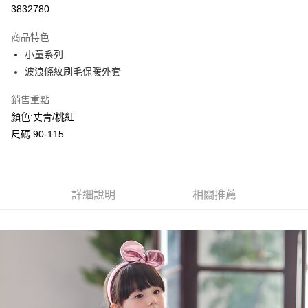
超商取貨付款
3832780
LINE Pay
商品特色
Apple Pay
小童系列
波浪條紋刷毛保暖外套
Google Pay
銷售重點
ATM付款
顏色:丈青/桃紅
尺碼:90-115
運送方式
全家付款取貨
每筆NT$80，滿NT$2,000(含以上)免運費
詳細說明
相關推薦
付款後全家取貨
每筆NT$80，滿NT$2,000(含以上)免運費
7-11付款取貨
每筆NT$80，滿NT$2,000(含以上)免運費
付款後7-11取貨