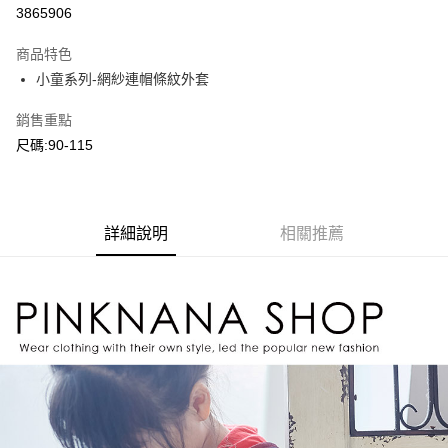
超商取貨付款
3865906
LINE Pay
商品特色
Apple Pay
小童系列-網紗連帽條紋外套
Google Pay
銷售重點
尺碼:90-115
ATM付款
運送方式
全家付款取貨
詳細說明
相關推薦
每筆NT$80，滿NT$2,000(含以上)免運費
付款後全家取貨
每筆NT$80，滿NT$2,000(含以上)免運費
7-11付款取貨
每筆NT$80，滿NT$2,000(含以上)免運費
付款後7-11取貨