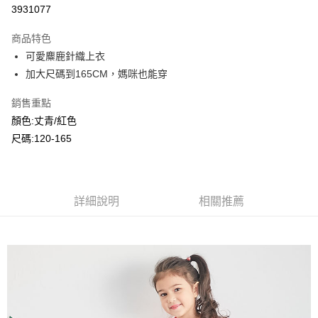
超商取貨付款
3931077
LINE Pay
商品特色
Apple Pay
可愛麋鹿針織上衣
加大尺碼到165CM，媽咪也能穿
Google Pay
銷售重點
ATM付款
顏色:丈青/紅色
尺碼:120-165
運送方式
全家付款取貨
每筆NT$80，滿NT$2,000(含以上)免運費
詳細說明
相關推薦
付款後全家取貨
每筆NT$80，滿NT$2,000(含以上)免運費
7-11付款取貨
每筆NT$80，滿NT$2,000(含以上)免運費
付款後7-11取貨