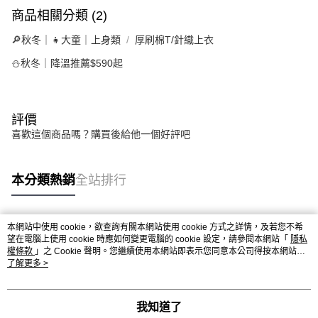
商品相關分類 (2)
🔎秋冬｜👧大童｜上身類
厚刷棉T/針織上衣
⛄秋冬｜降溫推薦$590起
評價
喜歡這個商品嗎？購買後給他一個好評吧
本分類熱銷
全站排行
本網站中使用 cookie，欲查詢有關本網站使用 cookie 方式之詳情，及若您不希
熱門標籤
望在電腦上使用 cookie 時應如何變更電腦的 cookie 設定，請參閱本網站「
隱私
權條款
」之 Cookie 聲明。您繼續使用本網站即表示您同意本公司得按本網站使
用條款之 Cookie 聲明使用 cookie。
了解更多 >
我知道了